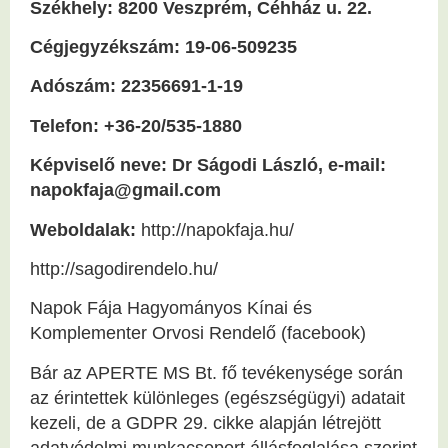
Székhely: 8200 Veszprém, Céhház u. 22.
Cégjegyzékszám: 19-06-509235
Adószám: 22356691-1-19
Telefon: +36-20/535-1880
Képviselő neve: Dr Ságodi László, e-mail:
napokfaja@gmail.com
Weboldalak:
http://napokfaja.hu/
http://sagodirendelo.hu/
Napok Fája Hagyományos Kínai és
Komplementer Orvosi Rendelő (facebook)
Bár az APERTE MS Bt. fő tevékenysége során
az érintettek különleges (egészségügyi) adatait
kezeli, de a GDPR 29. cikke alapján létrejött
adatvédelmi munkacsoport állásfoglalása szerint