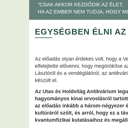
"CSAK AKKOR KEZDŐDIK AZ ÉLET,
HA AZ EMBER NEM TUDJA, HOGY MI
EGYSÉGBEN ÉLNI A
Az előadás olyan érdekes volt, hogy a 
elfelejtette elővenni, hogy megörökítse a
Lászlóról és a vendéglátóról, az antikvá
készült el.
Az Utas és Holdvilág Antikvárium legu
hagyományos kínai orvoslásról tartott 
az előadás inkább a három-négyezer é
kultúráról szólt, és arról, hogy ez a t
kvantumfizikai kutatásaihoz és megáll