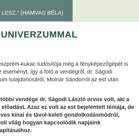
 LESZ." (HAMVAS BÉLA)
Z UNIVERZUMMAL
Veszprém-kukac tudósítója még a fényképezőgépét is
z eseményt, így a fotó a vendégről, dr. Ságodi
rium tulajdonosáról, Molnár Sándorról az est után
tóbbi vendége dr. Ságodi László orvos volt, aki a
előadást. Azaz ez volt az est bejelentett témája, de
ves kínai és távol-keleti gondolkodásmódról,
ávoli világ hogyan kapcsolódik napjaink
apításaihoz.