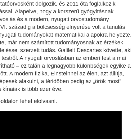
atóorvosként dolgozik, és 2011 óta foglalkozik
ssal. Alapelve, hogy a korszerű gyógyításnak
rvoslás és a modern, nyugati orvostudomány
VI. századig a bölcsesség elnyerése volt a tanulás
 a nyugati tudományokat matematikai alapokra helyezte,
ette, már nem számított tudományosnak az érzékek
leléssel szerzett tudás. Galileit Descartes követte, aki
testről. A nyugati orvoslásban az emberi test a mai
ítható – ez talán a legnagyobb különbségek egyike a
. A modern fizika, Einsteinnel az élen, azt állítja,
esek alakulni, a téridőben pedig az „örök most”
a kínaiak is több ezer éve.
ldalon lehet elolvasni.