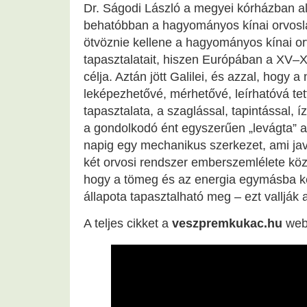
Dr. Ságodi László a megyei kórházban alt
behatóbban a hagyományos kínai orvoslá
ötvöznie kellene a hagyományos kínai o
tapasztalatait, hiszen Európában a XV–X
célja. Aztán jött Galilei, és azzal, hogy
leképezhetővé, mérhetővé, leírhatóvá t
tapasztalata, a szaglással, tapintással, íz
a gondolkodó ént egyszerűen „levágta” a 
napig egy mechanikus szerkezet, ami jav
két orvosi rendszer emberszemlélete között
hogy a tömeg és az energia egymásba kép
állapota tapasztalható meg – ezt vallják 
A teljes cikket a
veszpremkukac.hu
webo