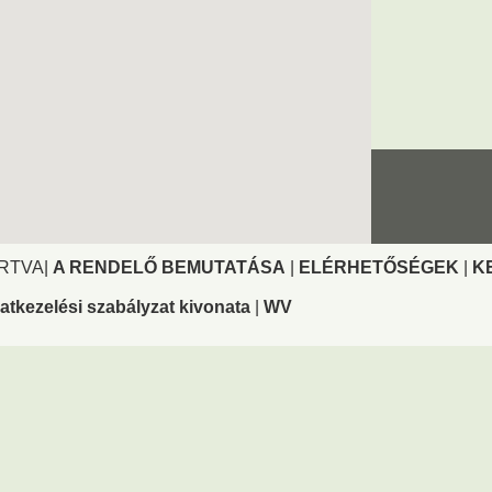
ARTVA|
A RENDELŐ BEMUTATÁSA
|
ELÉRHETŐSÉGEK
|
K
atkezelési szabályzat kivonata
|
WV