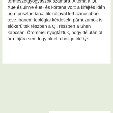
természetgyógyászok számára. A téma a Qi,
Xue és JinYe élet- és kórtana volt; a kifejtés idén
nem pusztán kínai filozófiával lett színesebbé
téve, hanem teológiai kérdések, párhuzamok is
előkerültek részben a Qi, részben a Shen
kapcsán. Örömmel nyugtáztuk, hogy délután öt
óra tájára sem fogytak el a hallgatók! 🙂