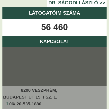
DR. SÁGODI LÁSZLÓ >>
LÁTOGATÓIM SZÁMA
56 460
KAPCSOLAT
8200 VESZPRÉM,
BUDAPEST ÚT 15. FSZ. 1.
06/ 20-535-1880