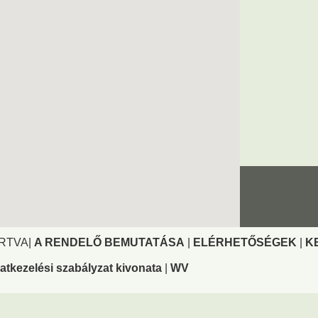
ARTVA|
A RENDELŐ BEMUTATÁSA
|
ELÉRHETŐSÉGEK
|
K
atkezelési szabályzat kivonata
|
WV