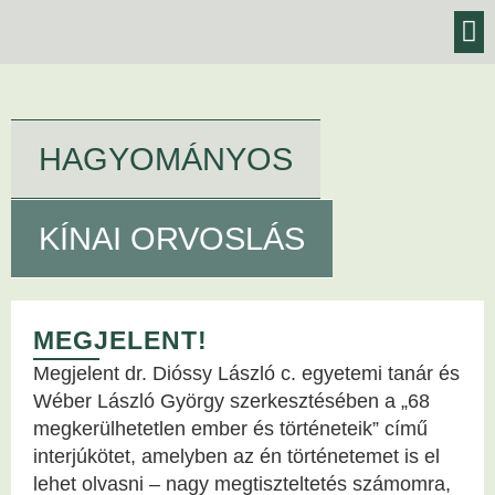
BLOG,
KEZELÉSEK
HAGYOMÁNYOS
KÍNAI ORVOSLÁS
MEGJELENT!
Megjelent dr. Dióssy László c. egyetemi tanár és
Wéber László György szerkesztésében a „68
megkerülhetetlen ember és történeteik” című
interjúkötet, amelyben az én történetemet is el
lehet olvasni – nagy megtiszteltetés számomra,